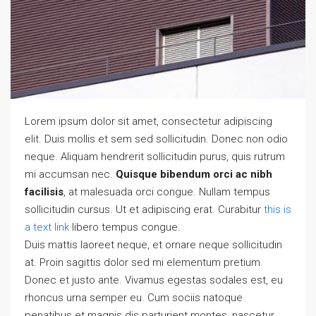
Lorem ipsum dolor sit amet, consectetur adipiscing
elit. Duis mollis et sem sed sollicitudin. Donec non odio
neque. Aliquam hendrerit sollicitudin purus, quis rutrum
mi accumsan nec.
Quisque bibendum orci ac nibh
facilisis
, at malesuada orci congue. Nullam tempus
sollicitudin cursus. Ut et adipiscing erat. Curabitur
this is
a text link
libero tempus congue.
Duis mattis laoreet neque, et ornare neque sollicitudin
at. Proin sagittis dolor sed mi elementum pretium.
Donec et justo ante. Vivamus egestas sodales est, eu
rhoncus urna semper eu. Cum sociis natoque
penatibus et magnis dis parturient montes, nascetur